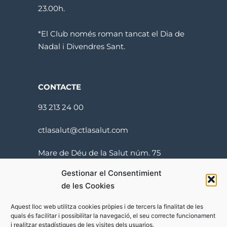
23.00h.
*El Club només roman tancat el Dia de
Nadal i Divendres Sant.
CONTACTE
93 213 24 00
ctlasalut@ctlasalut.com
Mare de Déu de la Salut núm. 75
08024 Barcelona
Gestionar el Consentimient
de les Cookies
Aquest lloc web utilitza cookies pròpies i de tercers la finalitat de les
quals és facilitar i possibilitar la navegació, el seu correcte funcionament
i realitzar estadístiques de les visites dels usuarios.