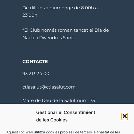
De dilluns a diumenge de 8.00h a
23.00h.
*El Club només roman tancat el Dia de
Nadal i Divendres Sant.
CONTACTE
93 213 24 00
ctlasalut@ctlasalut.com
Mare de Déu de la Salut núm. 75
08024 Barcelona
Gestionar el Consentimient
de les Cookies
Aquest lloc web utilitza cookies pròpies i de tercers la finalitat de les