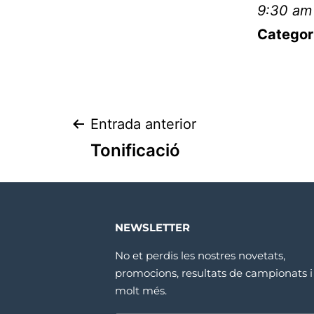
9:30 am
Categor
Entrada anterior
Tonificació
NEWSLETTER
No et perdis les nostres novetats,
promocions, resultats de campionats i
molt més.