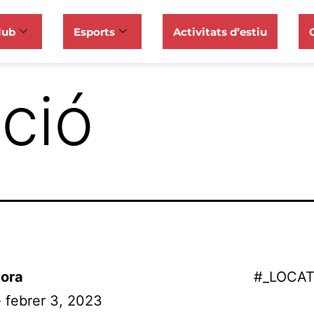
lub
Esports
Activitats d’estiu
ació
ora
#_LOCA
- febrer 3, 2023