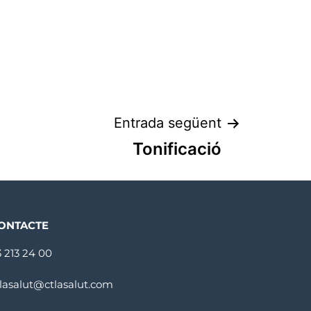
Entrada següent
Tonificació
ONTACTE
3 213 24 00
tlasalut@ctlasalut.com