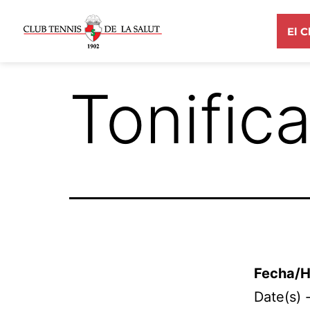
El C
Tonific
Fecha/H
Date(s) 