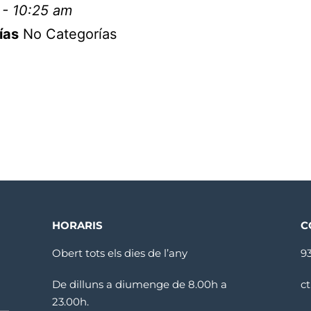
 - 10:25 am
ías
No Categorías
HORARIS
C
Obert tots els dies de l’any
9
De dilluns a diumenge de 8.00h a
c
23.00h.