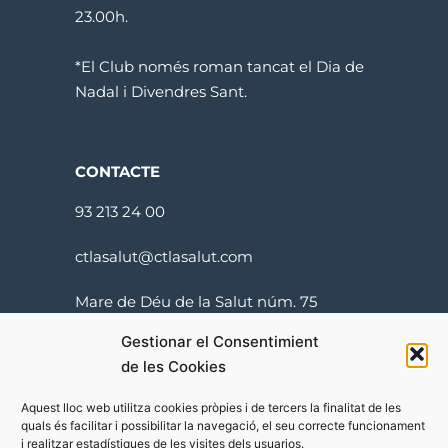
23.00h.
*El Club només roman tancat el Dia de
Nadal i Divendres Sant.
CONTACTE
93 213 24 00
ctlasalut@ctlasalut.com
Mare de Déu de la Salut núm. 75
08024 Barcelona
Gestionar el Consentimient
de les Cookies
Aquest lloc web utilitza cookies pròpies i de tercers la finalitat de les
quals és facilitar i possibilitar la navegació, el seu correcte funcionament
i realitzar estadístiques de les visites dels usuarios.