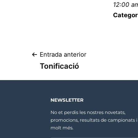
12:00 a
Categor
Entrada anterior
Tonificació
NEWSLETTER
No et perdis les nostres novetats,
promocions, resultats de campionats i
molt més.