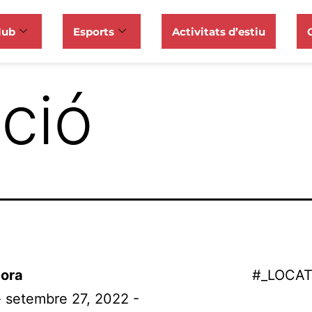
lub
Esports
Activitats d’estiu
ació
ora
#_LOCA
- setembre 27, 2022 -