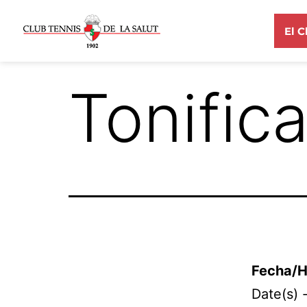
El C
Tonific
Fecha/H
Date(s) 