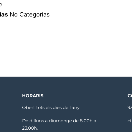
m
ías
No Categorías
HORARIS
C
Obert tots els dies de l’any
9
De dilluns a diumenge de 8.00h a
c
23.00h.