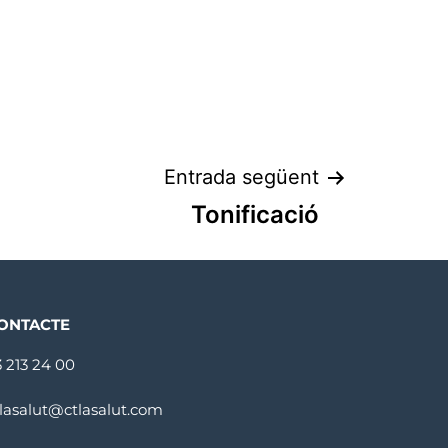
Entrada següent
Tonificació
ONTACTE
3 213 24 00
tlasalut@ctlasalut.com