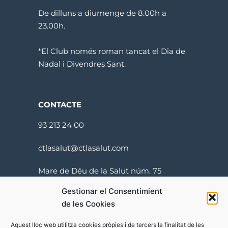
De dilluns a diumenge de 8.00h a
23.00h.
*El Club només roman tancat el Dia de
Nadal i Divendres Sant.
CONTACTE
93 213 24 00
ctlasalut@ctlasalut.com
Mare de Déu de la Salut núm. 75
08024 Barcelona
Gestionar el Consentimient
de les Cookies
Aquest lloc web utilitza cookies pròpies i de tercers la finalitat de les