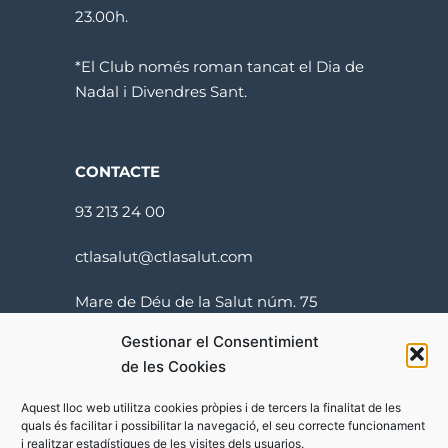
23.00h.
*El Club només roman tancat el Dia de
Nadal i Divendres Sant.
CONTACTE
93 213 24 00
ctlasalut@ctlasalut.com
Mare de Déu de la Salut núm. 75
08024 Barcelona
Gestionar el Consentimient
de les Cookies
Aquest lloc web utilitza cookies pròpies i de tercers la finalitat de les
quals és facilitar i possibilitar la navegació, el seu correcte funcionament
i realitzar estadístiques de les visites dels usuarios.