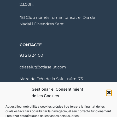
23.00h.
*El Club només roman tancat el Dia de
Nadal i Divendres Sant.
CONTACTE
93 213 24 00
ctlasalut@ctlasalut.com
Mare de Déu de la Salut núm. 75
08024 Barcelona
Gestionar el Consentimient
de les Cookies
Aquest lloc web utilitza cookies pròpies i de tercers la finalitat de les
quals és facilitar i possibilitar la navegació, el seu correcte funcionament
i realitzar estadístiques de les visites dels usuarios.