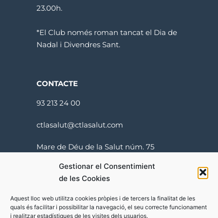
23.00h.
*El Club només roman tancat el Dia de
Nadal i Divendres Sant.
CONTACTE
93 213 24 00
ctlasalut@ctlasalut.com
Mare de Déu de la Salut núm. 75
08024 Barcelona
Gestionar el Consentimient
de les Cookies
Aquest lloc web utilitza cookies pròpies i de tercers la finalitat de les
quals és facilitar i possibilitar la navegació, el seu correcte funcionament
i realitzar estadístiques de les visites dels usuarios.