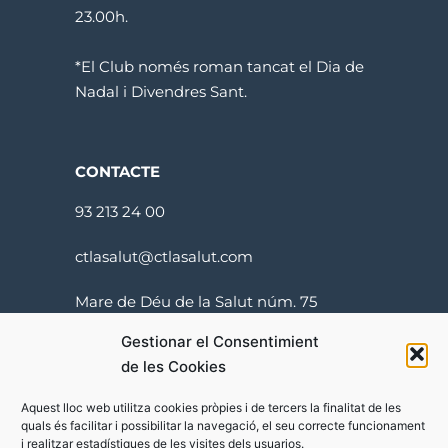
23.00h.
*El Club només roman tancat el Dia de
Nadal i Divendres Sant.
CONTACTE
93 213 24 00
ctlasalut@ctlasalut.com
Mare de Déu de la Salut núm. 75
08024 Barcelona
Gestionar el Consentimient
de les Cookies
Aquest lloc web utilitza cookies pròpies i de tercers la finalitat de les
quals és facilitar i possibilitar la navegació, el seu correcte funcionament
i realitzar estadístiques de les visites dels usuarios.