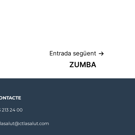
Entrada següent
ZUMBA
ONTACTE
3 213 24 00
tlasalut@ctlasalut.com