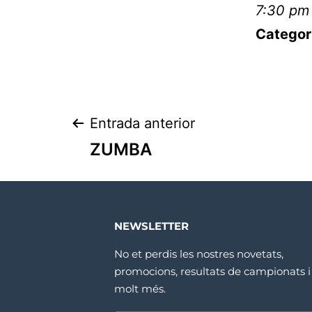
7:30 pm 
Categor
Entrada anterior
ZUMBA
NEWSLETTER
No et perdis les nostres novetats,
promocions, resultats de campionats i
molt més.