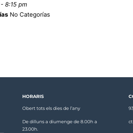
- 8:15 pm
ías
No Categorías
HORARIS
C
Obert tots els dies de l’any
9
De dilluns a diumenge de 8.00h a
c
23.00h.