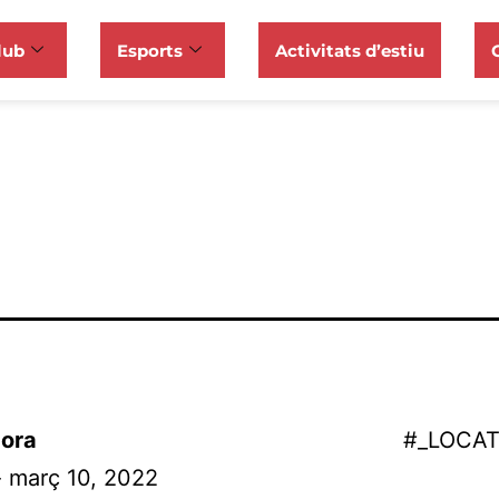
lub
Esports
Activitats d’estiu
ora
#_LOCA
- març 10, 2022