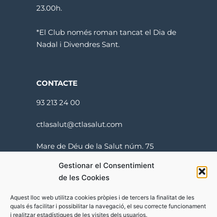
23.00h.
*El Club només roman tancat el Dia de
Nadal i Divendres Sant.
CONTACTE
93 213 24 00
ctlasalut@ctlasalut.com
Mare de Déu de la Salut núm. 75
08024 Barcelona
Gestionar el Consentimient
de les Cookies
Aquest lloc web utilitza cookies pròpies i de tercers la finalitat de les
quals és facilitar i possibilitar la navegació, el seu correcte funcionament
i realitzar estadístiques de les visites dels usuarios.