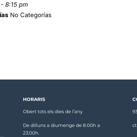
- 8:15 pm
ías
No Categorías
HORARIS
C
Obert tots els dies de l’any
9
De dilluns a diumenge de 8.00h a
c
23.00h.