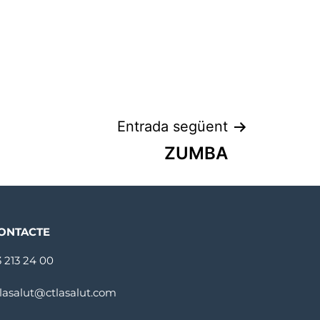
Entrada següent
ZUMBA
ONTACTE
3 213 24 00
tlasalut@ctlasalut.com