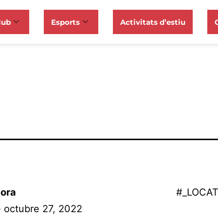
lub
Esports
Activitats d’estiu
ora
#_LOCA
- octubre 27, 2022