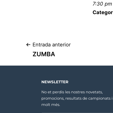
7:30 pm 
Categor
Entrada anterior
ZUMBA
NEWSLETTER
No et perdis les nostres novetats,
promocions, resultats de campionats i
molt més.