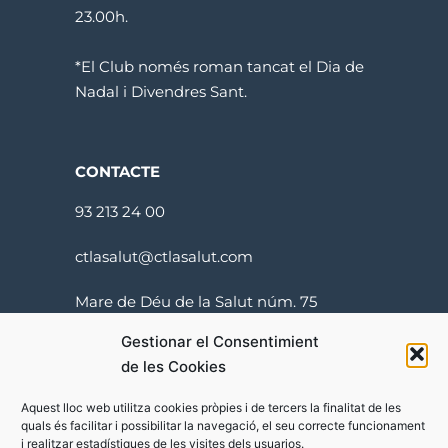
23.00h.
*El Club només roman tancat el Dia de
Nadal i Divendres Sant.
CONTACTE
93 213 24 00
ctlasalut@ctlasalut.com
Mare de Déu de la Salut núm. 75
08024 Barcelona
Gestionar el Consentimient
de les Cookies
Aquest lloc web utilitza cookies pròpies i de tercers la finalitat de les
quals és facilitar i possibilitar la navegació, el seu correcte funcionament
i realitzar estadístiques de les visites dels usuarios.