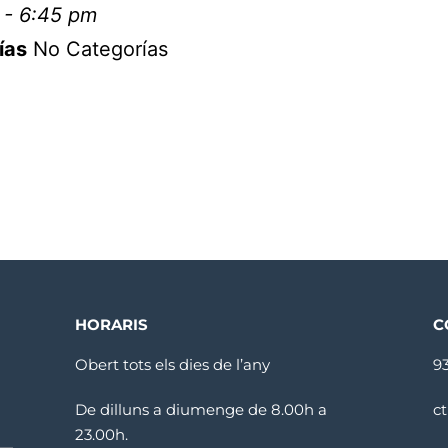
 - 6:45 pm
ías
No Categorías
HORARIS
C
Obert tots els dies de l’any
9
De dilluns a diumenge de 8.00h a
c
23.00h.