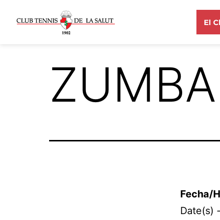
El C
ZUMBA
Fecha/H
Date(s) -