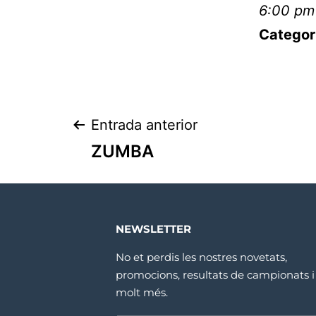
6:00 pm
Categor
Entrada anterior
ZUMBA
NEWSLETTER
No et perdis les nostres novetats,
promocions, resultats de campionats i
molt més.