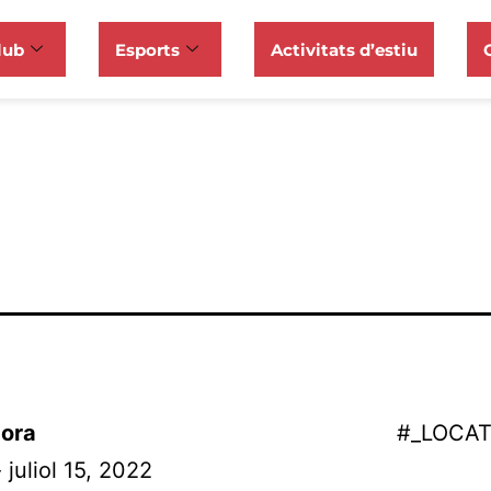
lub
Esports
Activitats d’estiu
ora
#_LOCA
 juliol 15, 2022