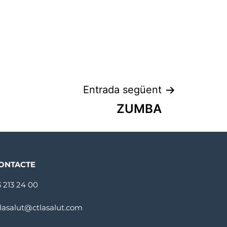
Entrada següent
ZUMBA
ONTACTE
3 213 24 00
tlasalut@ctlasalut.com