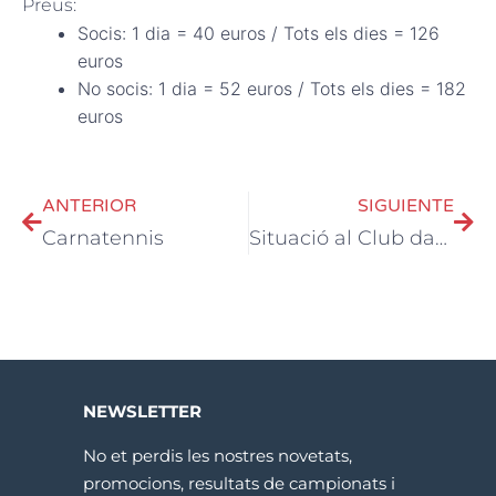
Preus:
Socis: 1 dia = 40 euros / Tots els dies = 126
euros
No socis: 1 dia = 52 euros / Tots els dies = 182
euros
ANTERIOR
SIGUIENTE
Carnatennis
Situació al Club davant del COVID-19
NEWSLETTER
No et perdis les nostres novetats,
promocions, resultats de campionats i