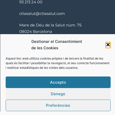
93 213 24 00
ctlasalut@ctlasalut.com
Mare de Déu de la Salut núm. 75
08024 Barcelona
Gestionar el Consentimient
de les Cookies
Aquest lloc web utilitza cookies pròpies i de tercers la finalitat de les
quals és facilitar i possibilitar la navegació, el seu correcte funcionament
i realitzar estadístiques de les visites dels usuarios.
Termes i condicions
Accepto
Política de privacitat
Política de cookies
Denego
© LA SALUT. Tots els drets reservats. 2022
Preferències