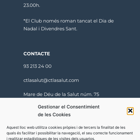
23.00h.
*El Club només roman tancat el Dia de
Nadal i Divendres Sant.
CONTACTE
93 213 24 00
ctlasalut@ctlasalut.com
Mare de Déu de la Salut núm. 75
08024 Barcelona
Gestionar el Consentimient
de les Cookies
Aquest lloc web utilitza cookies pròpies i de tercers la finalitat de les
quals és facilitar i possibilitar la navegació, el seu correcte funcionament
i realitzar estadístiques de les visites dels usuarios.