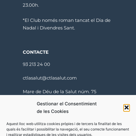
23.00h.
*El Club només roman tancat el Dia de
Nadal i Divendres Sant.
CONTACTE
93 213 24 00
ctlasalut@ctlasalut.com
Mare de Déu de la Salut núm. 75
08024 Barcelona
Gestionar el Consentimient
de les Cookies
Aquest lloc web utilitza cookies pròpies i de tercers la finalitat de les
quals és facilitar i possibilitar la navegació, el seu correcte funcionament
i realitzar estadístiques de les visites dels usuarios.